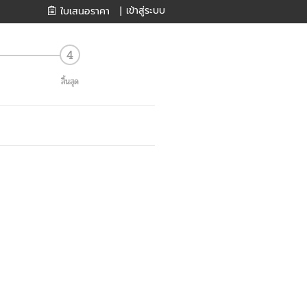
เข้าสู่ระบบ
ใบเสนอราคา
|
สิ้นสุด