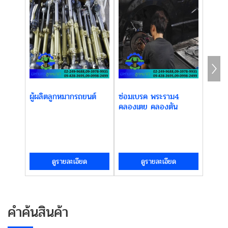
ผู้ผลิตลูกหมากรถยนต์
ซ่อมเบรค พระราม4
ลูกห
คลองเตย คลองตัน
KRO
ดูรายละเอียด
ดูรายละเอียด
คำค้นสินค้า